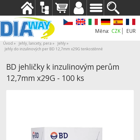
CZK
EUR
Úvod
Jehly, lancety, pera
Jehly
Jehly do inzulinových per BD 12,7mm x29G tenkostěnné
BD jehličky k inzulinovým perům
12,7mm x29G - 100 ks