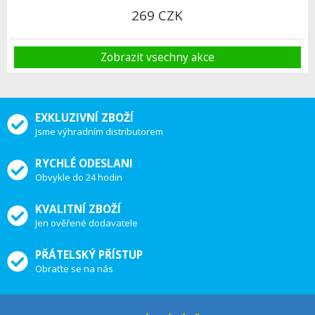
269 CZK
Zobrazit vsechny akce
EXKLUZIVNÍ ZBOŽÍ
Jsme výhradním distributorem
RYCHLÉ ODESLANI
Obvykle do 24 hodin
KVALITNÍ ZBOŽÍ
Jen ověřené dodavatele
PŘÁTELSKÝ PŘÍSTUP
Obraťte se na nás