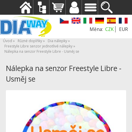
CZK
EUR
Úvod
Různé doplňky
Dia nálepky
Freestyle Libre senzor jednotlivě nálepky
Nálepka na senzor Freestyle Libre - Usměj se
Nálepka na senzor Freestyle Libre -
Usměj se