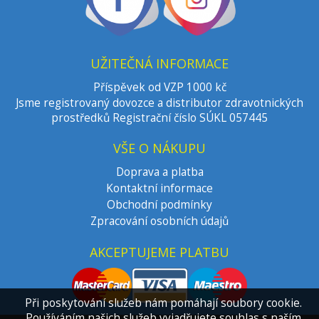
UŽITEČNÁ INFORMACE
Příspěvek od VZP 1000 kč
Jsme registrovaný dovozce a distributor zdravotnických
prostředků Registrační číslo SÚKL 057445
VŠE O NÁKUPU
Doprava a platba
Kontaktní informace
Obchodní podmínky
Zpracování osobních údajů
AKCEPTUJEME PLATBU
Při poskytování služeb nám pomáhají soubory cookie.
Používáním našich služeb vyjadřujete souhlas s naším