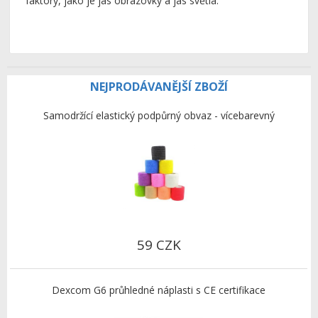
faktory, jako je jas obrazovky a jas světla.
NEJPRODÁVANĚJŠÍ ZBOŽÍ
Samodržící elastický podpůrný obvaz - vícebarevný
59 CZK
Dexcom G6 průhledné náplasti s CE certifikace