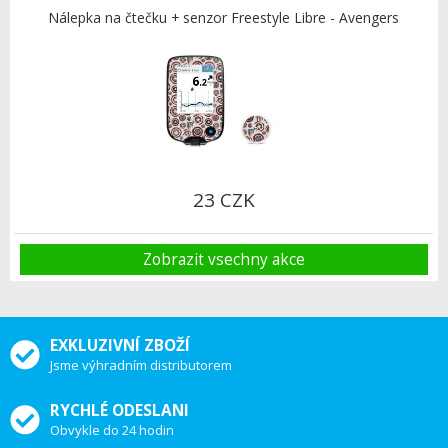
Nálepka na čtečku + senzor Freestyle Libre - Avengers
23 CZK
Zobrazit vsechny akce
EXKLUZIVNÍ ZBOŽÍ
Jsme výhradním distributorem
RYCHLÉ ODESLANI
Obvykle do 24 hodin