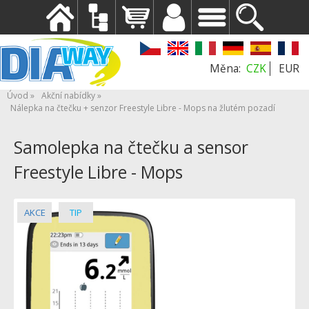
CZK
EUR
Úvod
Akční nabídky
Nálepka na čtečku + senzor Freestyle Libre - Mops na žlutém pozadí
Samolepka na čtečku a sensor
Freestyle Libre - Mops