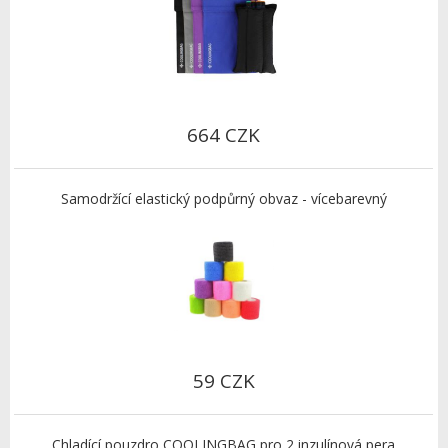
664 CZK
Samodržící elastický podpůrný obvaz - vícebarevný
59 CZK
Chladící pouzdro COOLINGBAG pro 2 inzulínová pera