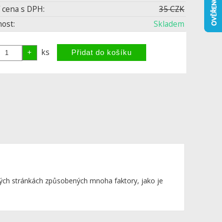
 cena s DPH:
35 CZK
ost:
Skladem
ks
ých stránkách způsobených mnoha faktory, jako je