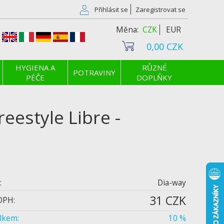
Přihlásit se
Zaregistrovat se
CZK
EUR
0,00 CZK
HYGIENA A
RŮZNÉ
POTRAVINY
PÉČE
DOPLŇKY
eestyle Libre -
:
Dia-way
31 CZK
DPH:
elkem:
10 %