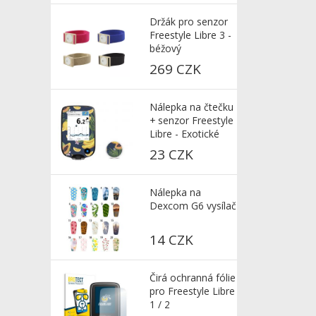
Držák pro senzor
Freestyle Libre 3 -
béžový
269 CZK
Nálepka na čtečku
+ senzor Freestyle
Libre - Exotické
ovoce tmavé
23 CZK
Nálepka na
Dexcom G6 vysílač
14 CZK
Čirá ochranná fólie
pro Freestyle Libre
1 / 2