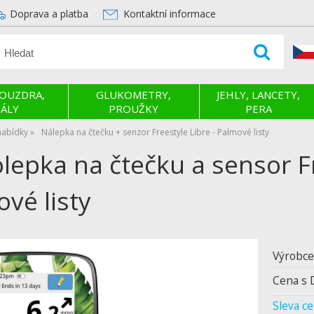
Doprava a platba
Kontaktní informace
POUZDRA,
GLUKOMETRY,
JEHLY, LANCETY,
ÁLY
PROUŽKY
PERA
nabídky
Nálepka na čtečku + senzor Freestyle Libre - Palmové listy
epka na čtečku a sensor Fr
vé listy
Výrobce
Cena s 
Sleva c