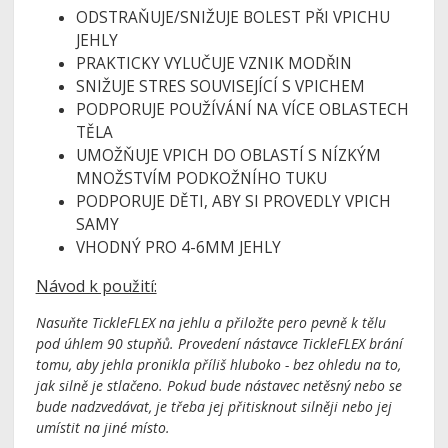
ODSTRAŇUJE/SNIŽUJE BOLEST PŘI VPICHU
JEHLY
PRAKTICKY VYLUČUJE VZNIK MODŘIN
SNIŽUJE STRES SOUVISEJÍCÍ S VPICHEM
PODPORUJE POUŽÍVÁNÍ NA VÍCE OBLASTECH
TĚLA
UMOŽŇUJE VPICH DO OBLASTÍ S NÍZKÝM
MNOŽSTVÍM PODKOŽNÍHO TUKU
PODPORUJE DĚTI, ABY SI PROVEDLY VPICH
SAMY
VHODNÝ PRO 4-6MM JEHLY
Návod k použití:
Nasuňte TickleFLEX na jehlu a přiložte pero pevně k tělu
pod úhlem 90 stupňů. Provedení nástavce TickleFLEX brání
tomu, aby jehla pronikla příliš hluboko - bez ohledu na to,
jak silně je stlačeno. Pokud bude nástavec netěsný nebo se
bude nadzvedávat, je třeba jej přitisknout silněji nebo jej
umístit na jiné místo.