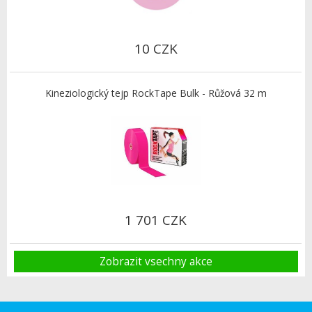
10 CZK
Kineziologický tejp RockTape Bulk - Růžová 32 m
1 701 CZK
Zobrazit vsechny akce