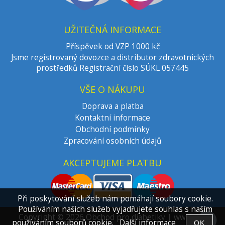
UŽITEČNÁ INFORMACE
Příspěvek od VZP 1000 kč
Jsme registrovaný dovozce a distributor zdravotnických
prostředků Registrační číslo SÚKL 057445
VŠE O NÁKUPU
Doprava a platba
Kontaktní informace
Obchodní podmínky
Zpracování osobních údajů
AKCEPTUJEME PLATBU
Při poskytování služeb nám pomáhají soubory cookie.
Používáním našich služeb vyjadřujete souhlas s naším
Copyright © 2026 Obchod pro diabetiky | www.dia-
používáním souborů cookie.
Další informace