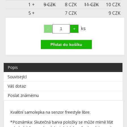
1 +
9 CZK
8 CZK
11 CZK
10 CZK
5 +
7 CZK
9 CZK
ks
Popis
Související
Váš dotaz
Poslat známému
Kvalitní samolepka na senzor freestyle libre.
*Poznámka: Skutečná barva položky se může mírně lišit